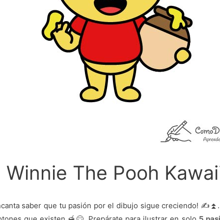
a Winnie The Pooh Kawai
ncanta saber que tu pasión por el dibujo sigue creciendo! ✍️⏫
otones que existen 🍯😋. Prepárate para ilustrar en solo
5 pas