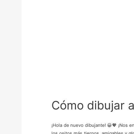
Cómo dibujar 
¡Hola de nuevo dibujante! 😀💖 ¡Nos e
los ositos más tiernos, amigables y gl