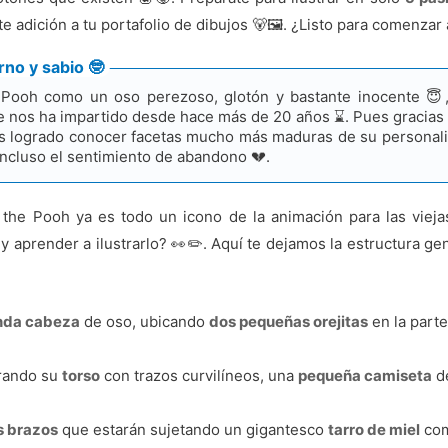
adición a tu portafolio de dibujos 🐻🖼️. ¿Listo para comenzar 
no y sabio 🤓
Pooh como un oso perezoso, glotón y bastante inocente 😇, 
 nos ha impartido desde hace más de 20 años ⌛. Pues gracias a 
s logrado conocer facetas mucho más maduras de su personali
 incluso el sentimiento de abandono 💔.
the Pooh ya es todo un icono de la animación para las viej
y aprender a ilustrarlo? 👀✏️. Aquí te dejamos la estructura 
nda cabeza
de oso, ubicando
dos pequeñas orejitas
en la parte
trando su
torso
con trazos curvilíneos, una
pequeña camiseta
de
s brazos
que estarán sujetando un gigantesco
tarro de miel
com