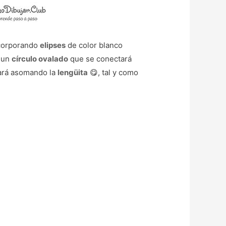
ncorporando
elipses
de color blanco
 un
círculo ovalado
que se conectará
ará asomando la
lengüita
😋, tal y como