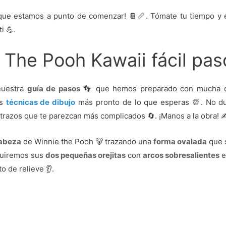
ue estamos a punto de comenzar! 📔📏. Tómate tu tiempo y e
i 💪.
 The Pooh Kawaii fácil pas
nuestra
guía de pasos
👣 que hemos preparado con mucha de
as
técnicas de dibujo
más pronto de lo que esperas 💯. No du
 trazos que te parezcan más complicados 🔄. ¡Manos a la obra! 
abeza
de Winnie the Pooh 🐻 trazando una
forma ovalada
que 
cluiremos sus
dos pequeñas orejitas
con
arcos sobresalientes
e
o de relieve 👂.