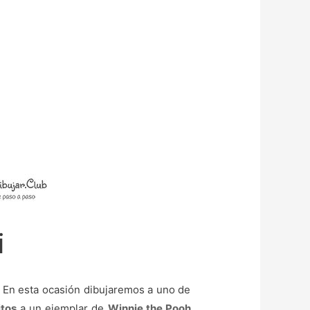
i
. En esta ocasión dibujaremos a uno de
itos
a un ejemplar de
Winnie the Pooh