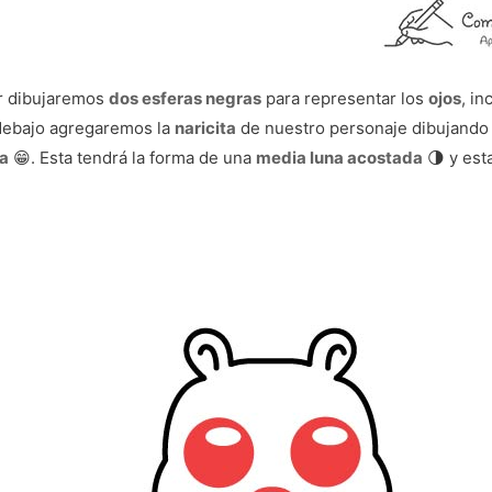
ior dibujaremos
dos esferas negras
para representar los
ojos
, i
r debajo agregaremos la
naricita
de nuestro personaje dibujando
sa
😁. Esta tendrá la forma de una
media luna acostada
🌗 y est