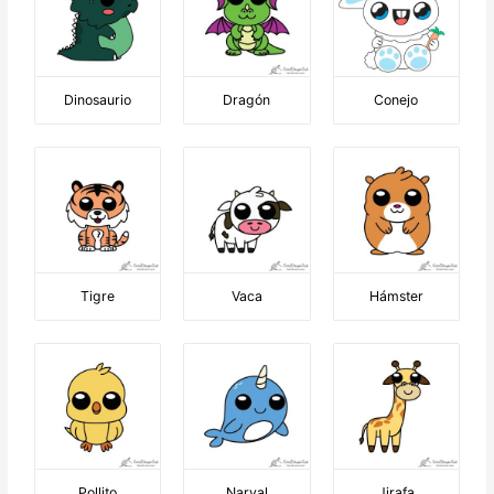
Dinosaurio
Dragón
Conejo
Tigre
Vaca
Hámster
Pollito
Narval
Jirafa