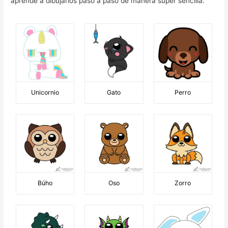
aprende a dibujarlos paso a paso de manera super sencilla:
Unicornio
Gato
Perro
Búho
Oso
Zorro