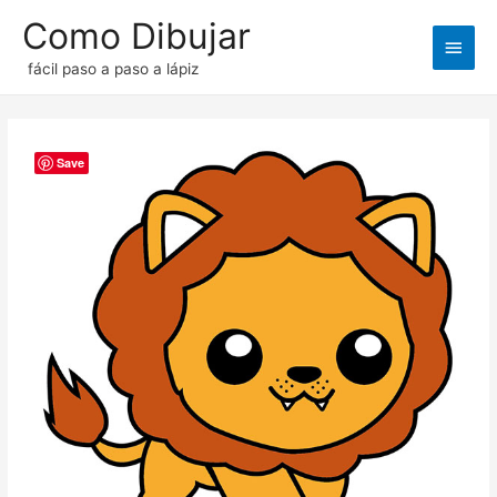
Como Dibujar
Men
fácil paso a paso a lápiz
princ
Save