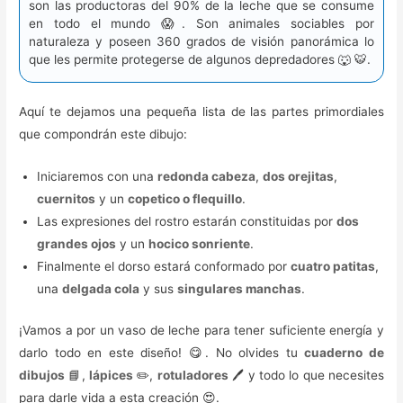
son las productoras del 90% de la leche que se consume
en todo el mundo 😱. Son animales sociables por
naturaleza y poseen 360 grados de visión panorámica lo
que les permite protegerse de algunos depredadores 🐺 🐯.
Aquí te dejamos una pequeña lista de las partes primordiales
que compondrán este dibujo:
Iniciaremos con una
redonda cabeza
,
dos orejitas
,
cuernitos
y un
copetico o flequillo
.
Las expresiones del rostro estarán constituidas por
dos
grandes ojos
y un
hocico sonriente
.
Finalmente el dorso estará conformado por
cuatro patitas
,
una
delgada cola
y sus
singulares manchas
.
¡Vamos a por un vaso de leche para tener suficiente energía y
darlo todo en este diseño! 😋. No olvides tu
cuaderno de
dibujos
📘,
lápices
✏️,
rotuladores
🖊️ y todo lo que necesites
para darle vida a esta creación 😍.