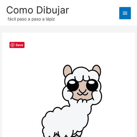
Como Dibujar
Men
fácil paso a paso a lápiz
princ
Save