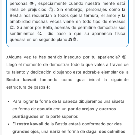
personas 👁️, especialmente cuando nuestra mente está
llena de prejuicios 🤔. Sin embargo, personajes como la
Bestia nos recuerdan a todos que la ternura, el amor y la
amabilidad muchas veces viene en todo tipo de envases
💞. Su amor por Bella, además de permitirle demostrar sus
sentimientos 🥰️, dio paso a que su apariencia física
quedara en un segundo plano 👸🤴.
¿Alguna vez te has sentido inseguro por tu apariencia? 😔.
Llegó el momento de demostrar todo lo que vales a través de
tu talento y dedicación dibujando este adorable ejemplar de la
Bestia kawaii
tomando como guía inicial la siguiente
estructura de pasos ⬇️:
Para lograr la forma de la
cabeza
dibujaremos una silueta
en forma de
escudo
con un
par de orejas
y
cuernos
puntiagudos
en la parte superior.
El
rostro kawaii
de la Bestia estará conformado por
dos
grandes ojos
, una
nariz
en forma de
daga
,
dos colmillos