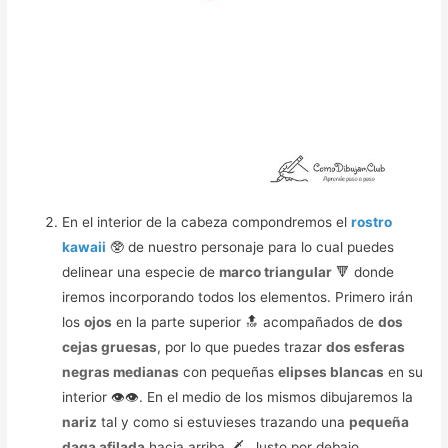
En el interior de la cabeza compondremos el
rostro
kawaii
🥸 de nuestro personaje para lo cual puedes
delinear una especie de
marco triangular
🔻 donde
iremos incorporando todos los elementos. Primero irán
los
ojos
en la parte superior 🔝 acompañados de
dos
cejas gruesas
, por lo que puedes trazar
dos esferas
negras medianas
con pequeñas
elipses blancas
en su
interior 👁️👁️. En el medio de los mismos dibujaremos la
nariz
tal y como si estuvieses trazando una
pequeña
daga afilada
hacia arriba 🗡️. Justo por debajo