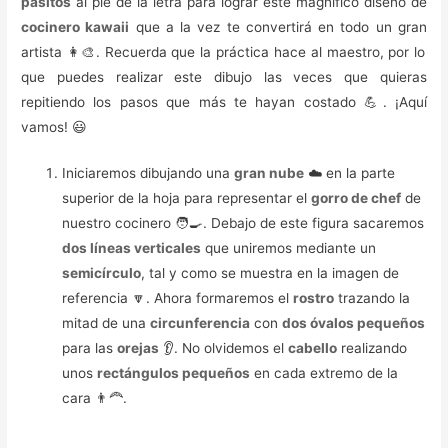
pasitos
al pie de la letra para lograr este magnífico diseño de
cocinero kawaii
que a la vez te convertirá en todo un gran
artista 👩‍🎨. Recuerda que la práctica hace al maestro, por lo
que puedes realizar este dibujo las veces que quieras
repitiendo los pasos que más te hayan costado 💪. ¡Aquí
vamos! 😃
Iniciaremos dibujando una
gran nube
☁️ en la parte
superior de la hoja para representar el
gorro de chef
de
nuestro cocinero 🧑‍🍳. Debajo de este figura sacaremos
dos líneas verticales
que uniremos mediante un
semicírculo
, tal y como se muestra en la imagen de
referencia 🔽. Ahora formaremos el
rostro
trazando la
mitad de una
circunferencia
con
dos óvalos pequeños
para las
orejas
👂. No olvidemos el
cabello
realizando
unos
rectángulos pequeños
en cada extremo de la
cara 👨‍🦰️.