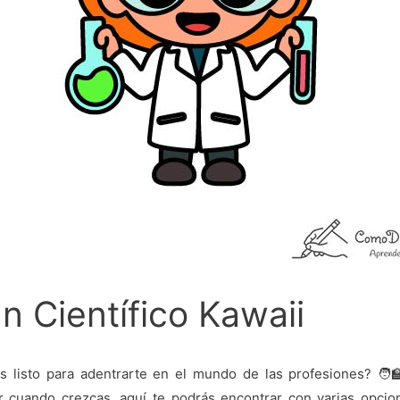
n Científico Kawaii
s listo para adentrarte en el mundo de las profesiones? 🧑‍🏫
r cuando crezcas, aquí te podrás encontrar con varias opcio