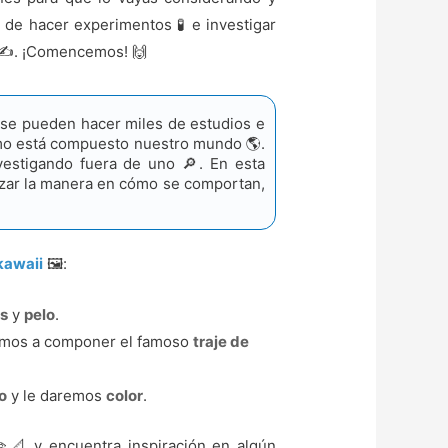
de hacer experimentos 🧪️ e investigar
✍️. ¡Comencemos! 🙌
 se pueden hacer miles de estudios e
como está compuesto nuestro mundo 🌎.
vestigando fuera de uno 🔎. En esta
alizar la manera en cómo se comportan,
kawaii
🖼️:
as
y
pelo
.
emos a componer el famoso
traje de
o
y le daremos
color
.
️📐 y encuentra inspiración en algún