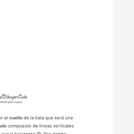
or el
cuello
de la bata que será una
ulo
compuesto de líneas verticales
 curva horizontal 🥼. Por dentro