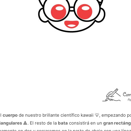
el
cuerpo
de nuestro brillante científico kawaii 💡, empezando p
riangulares
🔺. El resto de la
bata
consistirá en un
gran rectáng
namente en dos y cerraremos en la parte de abajo con una línea