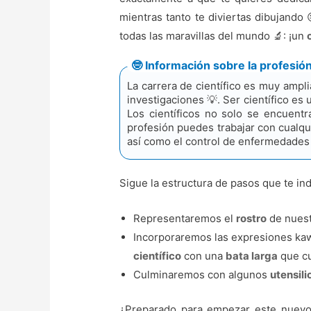
mientras tanto te diviertas dibujando
todas las maravillas del mundo 🔬: ¡un
🤓 Información sobre la profesión
La carrera de científico es muy amp
investigaciones 💡. Ser científico e
Los científicos no solo se encuent
profesión puedes trabajar con cualqui
así como el control de enfermedades 
Sigue la estructura de pasos que te in
Representaremos el
rostro
de nuest
Incorporaremos las expresiones ka
científico
con una
bata larga
que cu
Culminaremos con algunos
utensili
¿Preparado para empezar este nuevo