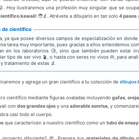
 😜. Hoy ilustraremos una profesión muy singular que se ocupa 
científico kawaii
! 🧑‍🔬. Atrévete a dibujarlo en tan solo
4 pasos
 de científico
lia, ya que posee diversos campos de especialización en donde
s una tarea muy importante, pues gracias a ellos entendemos 
ran en los laboratorios 🧐, sino que también pueden estar in
er tipo de ser vivo 🪴, o hasta con seres no vivos 🦠️, para an
y tratamiento de estas 🔬.
dicaremos y agrega un gran científico a tu colección de
dibujos 
ro científico mediante figuras ovaladas incluyendo
gafas
,
orej
waii con
dos grandes ojos
y una
adorable sonrisa
, y comenzar
bra casi todo el cuerpo.
os
que caractericen a nuestro científico como un
tubo de ensay
 proyecto dibujante? 💯. Prepara tus
materiales de dibujo
✏