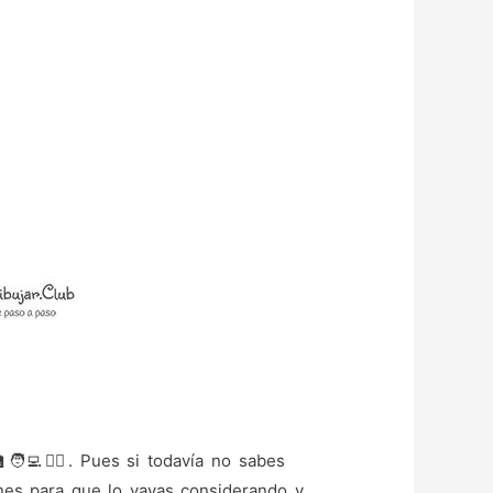
🧑‍💻🧑‍⚕️. Pues si todavía no sabes
nes para que lo vayas considerando y