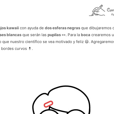
ojos kawaii
con ayuda de
dos esferas negras
que dibujaremos de
pses blancas
que serán las
pupilas
👀. Para la
boca
crearemos 
do que nuestro científico se vea motivado y feliz 😃. Agregare
 bordes curvos 💊.