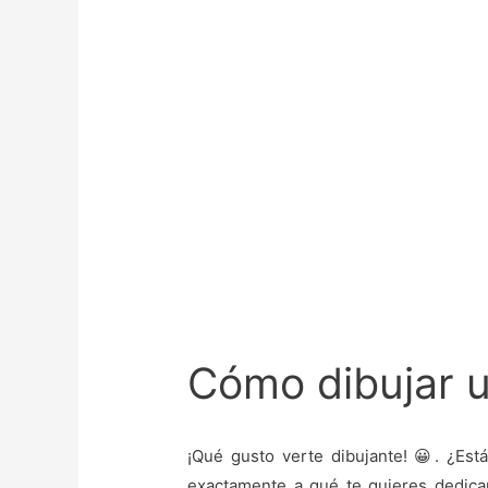
Cómo dibujar u
¡Qué gusto verte dibujante! 😀. ¿Está
exactamente a qué te quieres dedica