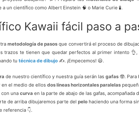
 a un científico como Albert Einstein 🧠 o Marie Curie 🧪.
ífico Kawaii fácil paso a p
stra
metodología de pasos
que convertirá el proceso de dibujad
 trazos te tienen que quedar perfectos al primer intento 👌,
onando tu
técnica de dibujo
✍️. ¡Empecemos! 😃.
ra
de nuestro científico y nuestra guía serán las
gafas
🤓. Para
 y en el medio de ellos
dos líneas horizontales paralelas
pequeñas
o
con una
curva
en la parte de abajo de las gafas, acompañada 
parte de arriba dibujaremos parte del
pelo
haciendo una forma sim
 referencia 👇.