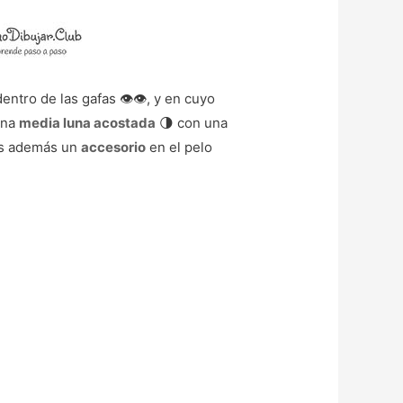
ntro de las gafas 👁️👁️, y en cuyo
una
media luna acostada
🌗 con una
mos además un
accesorio
en el pelo