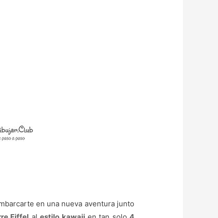
embarcarte en una nueva aventura junto
rre Eiffel
al
estilo kawaii
en tan solo
4