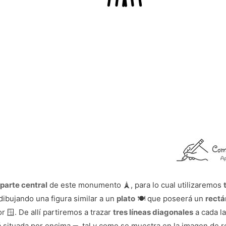
a
parte central
de este monumento 🗼, para lo cual utilizaremos
ibujando una figura similar a un
plato
🍽️ que poseerá un
rectá
r 🪟. De allí partiremos a trazar
tres líneas diagonales
a cada l
á situada por encima ➖, tal y como se muestra en la imagen de re