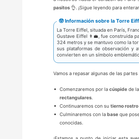
pasitos
👌. ¡Sigue leyendo para entera
🤓 Información sobre la Torre Eiff
La Torre Eiffel, situada en París, Fr
Gustave Eiffel 👨‍💼, fue construida 
324 metros y se mantuvo como la tor
sus plataformas de observación y atr
convierten en un símbolo emblemático 
Vamos a repasar algunas de las parte
Comenzaremos por la
cúspide
de la
rectangulares
.
Continuaremos con su
tierno rostro
Culminaremos con la
base
que pose
conocidas.
¡Estamos a punto de iniciar esta av