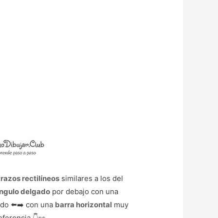
trazos rectilíneos
similares a los del
ngulo delgado
por debajo con una
ado ⬅️➡️ con una
barra horizontal
muy
ferencia 👇👀.