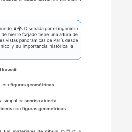
 mundo 🗼🌍. Diseñada por el ingeniero
 de hierro forjado tiene una altura de
es vistas panorámicas de París desde
nico y su importancia histórica la
el kawaii
:
s
con
figuras geométricas
a simpática
sonrisa abierta
.
líneos
con
figuras geométricas
os tus
materiales de dibujo
✏️📕🎨 y