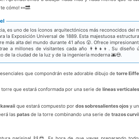
rte cómo! 👀🔜
el
ancia, es uno de los íconos arquitectónicos más reconocidos del
para la Exposición Universal de 1889. Esta majestuosa estructura
re más alta del mundo durante 41 años 😮. Ofrece impresionant
ae a millones de visitantes cada año 👨‍👩‍👧‍👦. Su diseño ú
de la ciudad de la luz y de la ingeniería moderna 🌆😍.
s esenciales que compondrán este adorable dibujo de
torre Eiff
 torre que estará conformada por una serie de
líneas verticale
 kawaii
que estará compuesto por
dos sobresalientes ojos
y un
erá las
patas
de la torre combinando una serie de
trazos curvi
entura parisina! 🙌😎. Es hora de que vayas preparando tod