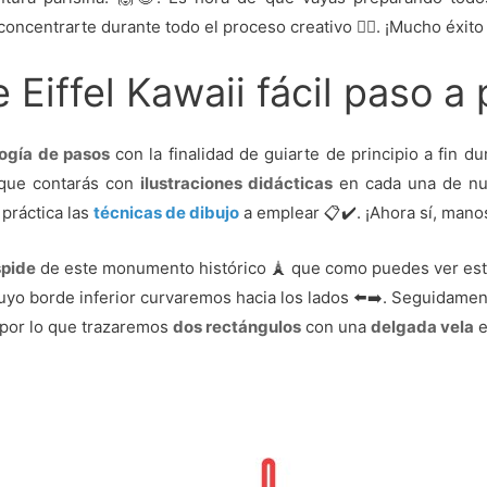
ncentrarte durante todo el proceso creativo 🙇‍♀️. ¡Mucho éxito
e Eiffel Kawaii fácil paso a
ogía de pasos
con la finalidad de guiarte de principio a fin du
 que contarás con
ilustraciones didácticas
en cada una de nue
práctica las
técnicas de dibujo
a emplear 📋✔️. ¡Ahora sí, manos
pide
de este monumento histórico 🗼 que como puedes ver est
yo borde inferior curvaremos hacia los lados ⬅️➡️. Seguidamente
 por lo que trazaremos
dos rectángulos
con una
delgada vela
e