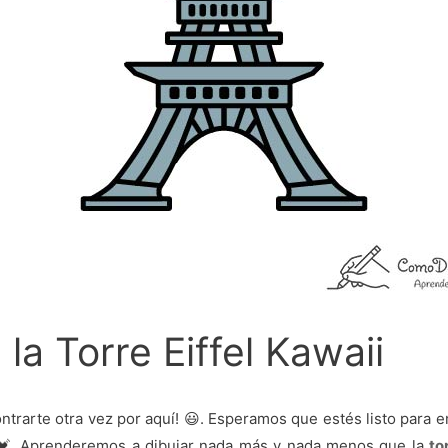
la Torre Eiffel Kawaii
ntrarte otra vez por aquí! 😃. Esperamos que estés listo para 
 💓. Aprenderemos a dibujar nada más y nada menos que la
to