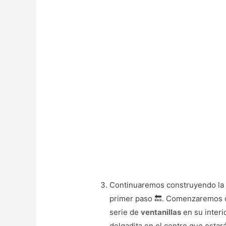
Continuaremos construyendo l
primer paso 🔙. Comenzaremos d
serie de
ventanillas
en su interio
delgadita en el centro que estar