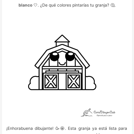
blanco
🤍. ¿De qué colores pintarías tu granja? 🤔.
¡Enhorabuena dibujante! 🥳️🤩. Esta granja ya está lista para