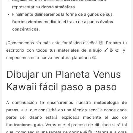
representar su
densa atmósfera
.
Finalmente delinearemos la forma de algunos de sus
fuertes vientos
mediante el trazo de algunos
óvalos
concéntricos
.
¡Comencemos sin más este fantástico diseño! 🙌. Prepara tu
escritorio con todos tus
materiales de dibujo
🖌️📝🎨 y
empecemos esta nueva aventura planetaria 🤩.
Dibujar un Planeta Venus
Kawaii fácil paso a paso
A continuación te enseñaremos nuestra
metodología de
pasos
🚶🚶 que consistirá en una técnica sencilla donde cada
parte del diseño estará explicada mediante el uso de
ilustraciones guía
. Verás que el proceso de dibujado será tal
cual como seguir una receta de cocina 🥣😋. ¡Manos a la obra