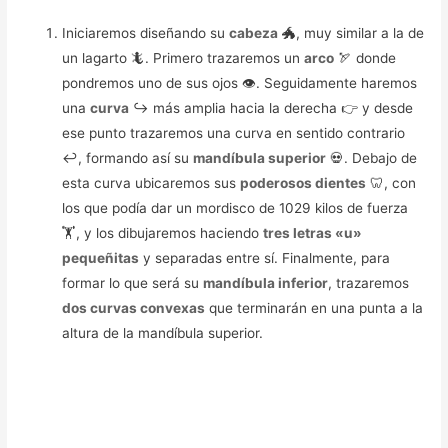
Iniciaremos diseñando su
cabeza
🐲, muy similar a la de
un lagarto 🦎. Primero trazaremos un
arco
🏹 donde
pondremos uno de sus ojos 👁️. Seguidamente haremos
una
curva
↪️ más amplia hacia la derecha 👉 y desde
ese punto trazaremos una curva en sentido contrario
↩️, formando así su
mandíbula superior
💀. Debajo de
esta curva ubicaremos sus
poderosos dientes
🦷, con
los que podía dar un mordisco de 1029 kilos de fuerza
🏋️, y los dibujaremos haciendo
tres letras «u»
pequeñitas
y separadas entre sí. Finalmente, para
formar lo que será su
mandíbula inferior
, trazaremos
dos curvas convexas
que terminarán en una punta a la
altura de la mandíbula superior.