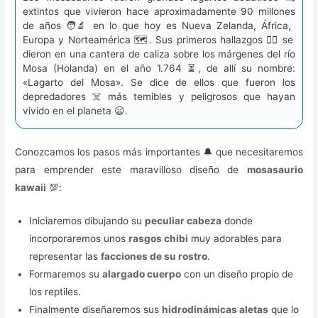
extintos que vivieron hace aproximadamente 90 millones
de años 🧑‍🔬 en lo que hoy es Nueva Zelanda, África,
Europa y Norteamérica 🗺️. Sus primeros hallazgos 🕵️‍♂️ se
dieron en una cantera de caliza sobre los márgenes del río
Mosa (Holanda) en el año 1.764 ⏳, de allí su nombre:
«Lagarto del Mosa». Se dice de ellos que fueron los
depredadores ☠️ más temibles y peligrosos que hayan
vivido en el planeta 😦.
Conozcamos los pasos más importantes 🔔 que necesitaremos
para emprender este maravilloso diseño de
mosasaurio
kawaii
💯:
Iniciaremos dibujando su
peculiar cabeza
donde
incorporaremos unos
rasgos chibi
muy adorables para
representar las
facciones de su rostro
.
Formaremos su
alargado cuerpo
con un diseño propio de
los reptiles.
Finalmente diseñaremos sus
hidrodinámicas aletas
que lo