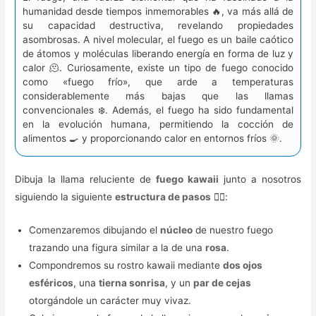
humanidad desde tiempos inmemorables 🔥, va más allá de
su capacidad destructiva, revelando propiedades
asombrosas. A nivel molecular, el fuego es un baile caótico
de átomos y moléculas liberando energía en forma de luz y
calor 🫠. Curiosamente, existe un tipo de fuego conocido
como «fuego frío», que arde a temperaturas
considerablemente más bajas que las llamas
convencionales ❄️. Además, el fuego ha sido fundamental
en la evolución humana, permitiendo la cocción de
alimentos 🍳 y proporcionando calor en entornos fríos 🌞.
Dibuja la llama reluciente de
fuego kawaii
junto a nosotros
siguiendo la siguiente
estructura de pasos
👇🏻:
Comenzaremos dibujando el
núcleo
de nuestro fuego
trazando una figura similar a la de una
rosa
.
Compondremos su rostro kawaii mediante
dos ojos
esféricos
, una
tierna sonrisa
, y un
par de cejas
otorgándole un carácter muy vivaz.