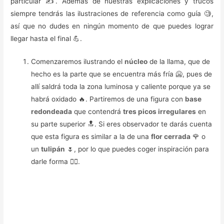
particular ✍️. Además de nuestras explicaciones y trucos
siempre tendrás las ilustraciones de referencia como guía 🧐,
así que no dudes en ningún momento de que puedes lograr
llegar hasta el final 💪.
Comenzaremos ilustrando el
núcleo
de la llama, que de
hecho es la parte que se encuentra más fría 🥶, pues de
allí saldrá toda la zona luminosa y caliente porque ya se
habrá oxidado 🔥. Partiremos de una figura con
base
redondeada
que contendrá
tres picos irregulares
en
su parte superior 🔝. Si eres observador te darás cuenta
que esta figura es similar a la de una
flor cerrada
🌹 o
un
tulipán
🌷, por lo que puedes coger inspiración para
darle forma 🙇‍♀️.