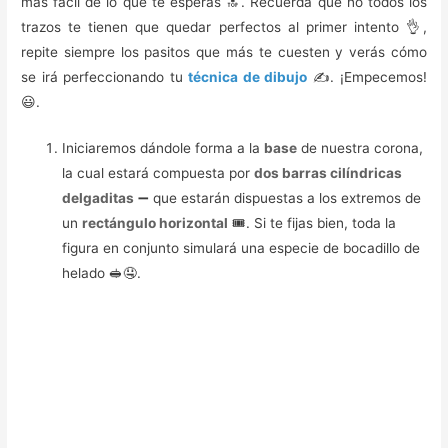
más fácil de lo que te esperas 🔝. Recuerda que no todos los
trazos te tienen que quedar perfectos al primer intento 👌,
repite siempre los pasitos que más te cuesten y verás cómo
se irá perfeccionando tu
técnica de dibujo
✍️. ¡Empecemos!
😃.
Iniciaremos dándole forma a la
base
de nuestra corona,
la cual estará compuesta por
dos barras cilíndricas
delgaditas
➖ que estarán dispuestas a los extremos de
un
rectángulo horizontal
🎟️. Si te fijas bien, toda la
figura en conjunto simulará una especie de bocadillo de
helado 🥪🤤.