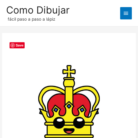
Como Dibujar
Men
fácil paso a paso a lápiz
princ
Save