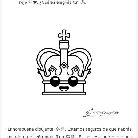
rojo
💛❤️️. ¿Cuáles elegirás tú? 🤔.
¡Enhorabuena dibujante! 🥳️👏. Estamos seguros de que habrás
logrado un diseño magnífico 💥🎊. Es por eso que queremos