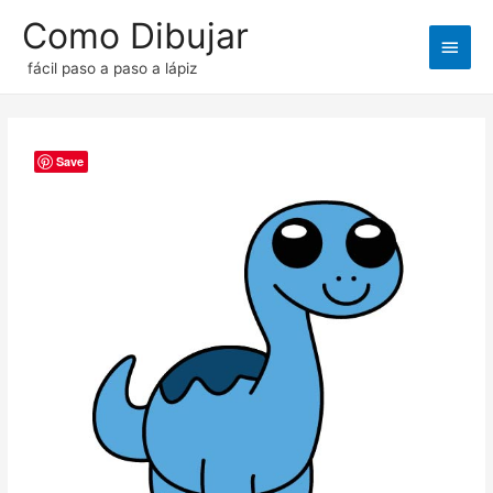
Como Dibujar
Men
fácil paso a paso a lápiz
princ
Save