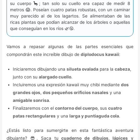
su cuerpo 🦕; tan solo su cuello era capaz de medir 8
metros 😱. Poseían cuatro patas robustas, con un caminar
muy parecido al de los lagartos. Se alimentaban de las
ricas plantas que podían alcanzar de los árboles o aquellas
que conseguían en los ríos 🌿🤤.
Vamos a repasar algunas de las partes esenciales que
compondrán este increíble dibujo de
diplodocus kawaii
:
Iniciaremos dibujando una
silueta ovalada
para la
cabeza
,
junto con su
alargado cuello
.
Incluiremos una expresión kawaii muy chibi mediante
dos
grandes ojos
,
dos pequeños orificios nasales
y una
amigable sonrisa
.
Finalizaremos con el
contorno del cuerpo
, sus
cuatro
patas rectangulares
y una
larga y puntiaguda cola
.
¿Estás listo para sumergirte en esta fantástica aventura
dibujante? 😎. Saca tu
cuaderno de dibujos
,
lápices
y