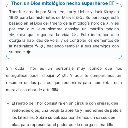
Thor, un Dios mitológico hecho superhéroe 🦸‍♂️
Thor fue creado por Stan Lee, Larry Lieber y Jack Kirby en
1962 para las historietas de Marvel ✏️⏳. Su personaje está
basado en el Dios del trueno de la mitología nórdica ⚡, y es
por eso que lleva siempre consigo un martillo mágico
«Mjolnir» que regenera la vida 💥. Este instrumento le
otorga la habilidad de volar y de controlar los elementos de
la naturaleza 🔨🌿, haciendo temblar a sus enemigos con
su poder 🌩️.
Sin duda Thor es un personaje muy icónico que nos
enorgullece poder dibujar 🖍️🙌. Y aquí te compartimos un
resumen de los pasitos que requerirás para completar esta
maravillosa obra de arte 🖼️⬇️:
El
rostro
de Thor consistirá en un
círculo con orejas
,
dos
redondos ojos
, una
boquita abierta
y
mechones de pelo
a
los laterales. Sobre su
cabeza
pondremos un
casco con
alas
para representar el poder que le otorga su martillo