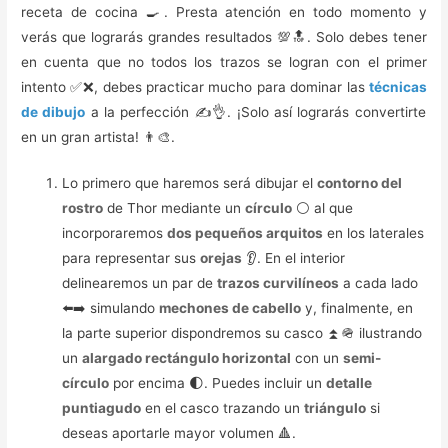
receta de cocina 🍳. Presta atención en todo momento y
verás que lograrás grandes resultados 💯🔝. Solo debes tener
en cuenta que no todos los trazos se logran con el primer
intento ✅❌, debes practicar mucho para dominar las
técnicas
de dibujo
a la perfección ✍️👌. ¡Solo así lograrás convertirte
en un gran artista! 👨‍🎨.
Lo primero que haremos será dibujar el
contorno del
rostro
de Thor mediante un
círculo
⚪️ al que
incorporaremos
dos pequeños arquitos
en los laterales
para representar sus
orejas
👂. En el interior
delinearemos un par de
trazos curvilíneos
a cada lado
⬅️➡️ simulando
mechones de cabello
y, finalmente, en
la parte superior dispondremos su casco ⏫🪖 ilustrando
un
alargado rectángulo horizontal
con un
semi-
círculo
por encima 🌓. Puedes incluir un
detalle
puntiagudo
en el casco trazando un
triángulo
si
deseas aportarle mayor volumen 🔺.