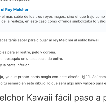
 el Rey Melchor
y el más sabio de los tres reyes magos, sino el que trajo como
 de la realeza, en este caso como ofrenda simbolizaba lo valio
ecesitarás saber para dibujar al
rey Melchor al estilo kawaii
:
les para el
rostro
,
pelo
y
corona
.
 el obsequio en una especie de
cofre
.
y la parte inferior.
jo
, ya que pronto harás magia con este diseño! 🙌🧙‍♂‍. Así co
o tu esmero en este dibujo, lo que será algo muy valioso para él
elchor Kawaii fácil paso a