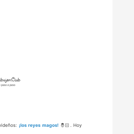
videños:
¡los reyes magos!
🤴🏻. Hoy