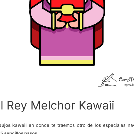
l Rey Melchor Kawaii
bujos kawaii
en donde te traemos otro de los especiales na
n
5 sencillos pasos
.