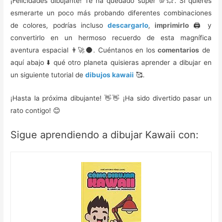
¡Felicidades dibujante! Te ha quedado súper 💯💥. Si quieres
esmerarte un poco más probando diferentes combinaciones
de colores, podrías incluso
descargarlo
,
imprimirlo
🖨️ y
convertirlo en un hermoso recuerdo de esta magnífica
aventura espacial 👨‍🚀🌑. Cuéntanos en los
comentarios
de
aquí abajo ⬇️ qué otro planeta quisieras aprender a dibujar en
un siguiente tutorial de
dibujos kawaii
🥰️.
¡Hasta la próxima dibujante! 👋👋 ¡Ha sido divertido pasar un
rato contigo! 😊
Sigue aprendiendo a dibujar Kawaii con: