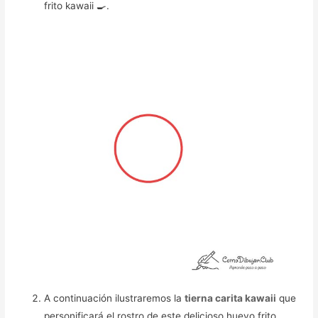
frito kawaii 🍳.
A continuación ilustraremos la
tierna carita kawaii
que
personificará el rostro de este delicioso huevo frito.