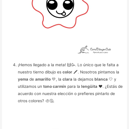
¡Hemos llegado a la meta! 🙌🥳️. Lo único que le falta a
nuestro tierno dibujo es
color
🖍️. Nosotros pintamos la
yema
de
amarillo
💛, la
clara
la dejamos
blanca
🤍 y
utilizamos un
tono carmín
para la
lengüita
❤️️. ¿Estás de
acuerdo con nuestra elección o prefieres pintarlo de
otros colores? 🎨🤔.