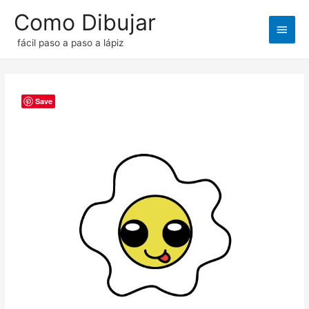
Como Dibujar
Men
fácil paso a paso a lápiz
princ
Save