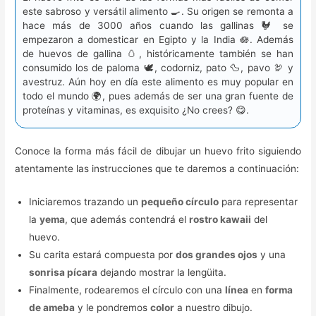
este sabroso y versátil alimento 🍳. Su origen se remonta a
hace más de 3000 años cuando las gallinas 🐓 se
empezaron a domesticar en Egipto y la India 🪷. Además
de huevos de gallina 🥚, históricamente también se han
consumido los de paloma 🕊️, codorniz, pato 🦆, pavo 🦃 y
avestruz. Aún hoy en día este alimento es muy popular en
todo el mundo 🌍, pues además de ser una gran fuente de
proteínas y vitaminas, es exquisito ¿No crees? 😋.
Conoce la forma más fácil de dibujar un huevo frito siguiendo
atentamente las instrucciones que te daremos a continuación:
Iniciaremos trazando un
pequeño círculo
para representar
la
yema
, que además contendrá el
rostro kawaii
del
huevo.
Su carita estará compuesta por
dos grandes ojos
y una
sonrisa pícara
dejando mostrar la lengüita.
Finalmente, rodearemos el círculo con una
línea
en
forma
de ameba
y le pondremos
color
a nuestro dibujo.