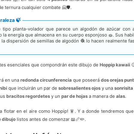
de ternura cualquier combate 🤗🛡️.
raleza 🍃
tipo planta-volador que parece un algodón de azúcar con al
ando la energía que almacena en su cuerpo esponjoso 🧽. Sus ha
te la dispersión de semillas de algodón 🧶 lo hacen realmente f
artes esenciales que compondrán este dibujo de
Hoppip kawaii

irá en una
redonda circunferencia
que poseerá
dos orejas pun
hibi
que incluirán un par de
sobresalientes ojos
y una
sonrisita
sus
bracitos regordetes
y un
par de hojas
a manera de
alas
.
 flotar en el aire como Hoppip! 🧚. Y a donde tendremos que l
 dibujo
listos antes de comenzar 📖📏✏️.