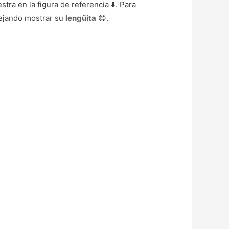
tra en la figura de referencia ⬇️. Para
dejando mostrar su
lengüita
😋.