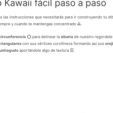
 Kawaii fácil paso a paso
s las instrucciones que necesitarás para ir construyendo tu d
iempre y cuando te mantengas concentrado 🙇.
circunferencia
⭕ para delinear la
silueta
de nuestro regordete
triangulares
con sus vértices curvilíneos formando así sus
orej
puntiagudo
aportándole algo de textura 🐭.