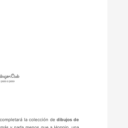
 completará la colección de
dibujos de
a más y nada menos que a Hoppip, una