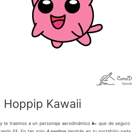
a Hoppip Kawaii
hoy te traemos a un personaje aerodinámico 🌬️ que de seguro
ando 🙌. En tan solo
4 pasitos
tendrás en tu portafolio nad