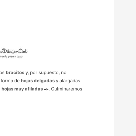
los
bracitos
y, por supuesto, no
r forma de
hojas delgadas
y alargadas
s
hojas muy afiladas
✒️. Culminaremos