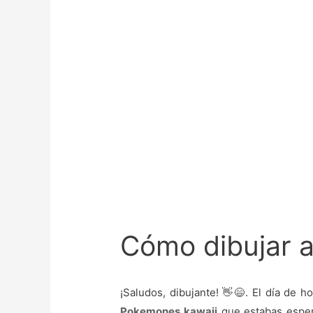
Cómo dibujar 
¡Saludos, dibujante! 👋😄. El día de 
Pokemones kawaii
que estabas esper