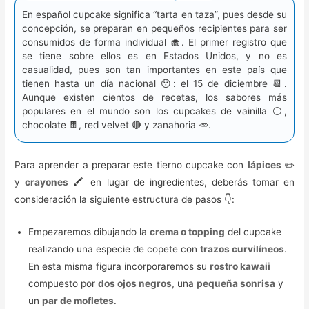
En español cupcake significa “tarta en taza”, pues desde su
concepción, se preparan en pequeños recipientes para ser
consumidos de forma individual 🧁. El primer registro que
se tiene sobre ellos es en Estados Unidos, y no es
casualidad, pues son tan importantes en este país que
tienen hasta un día nacional 😯: el 15 de diciembre 📆.
Aunque existen cientos de recetas, los sabores más
populares en el mundo son los cupcakes de vainilla ⚪,
chocolate 🍫, red velvet 🔴 y zanahoria 🥕.
Para aprender a preparar este tierno cupcake con
lápices
✏️
y
crayones
🖍️ en lugar de ingredientes, deberás tomar en
consideración la siguiente estructura de pasos 👇:
Empezaremos dibujando la
crema o topping
del cupcake
realizando una especie de copete con
trazos curvilíneos
.
En esta misma figura incorporaremos su
rostro kawaii
compuesto por
dos ojos negros
, una
pequeña sonrisa
y
un
par de mofletes
.