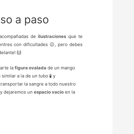
aso a paso
acompañadas de
ilustraciones
que te
entres con dificultades 😖, pero debes
delante! 🙌
arte la
figura ovalada
de un mango
a
similar a la de un tubo 🧪 y
 transportar la sangre a todo nuestro
a y dejaremos un
espacio vacío
en la