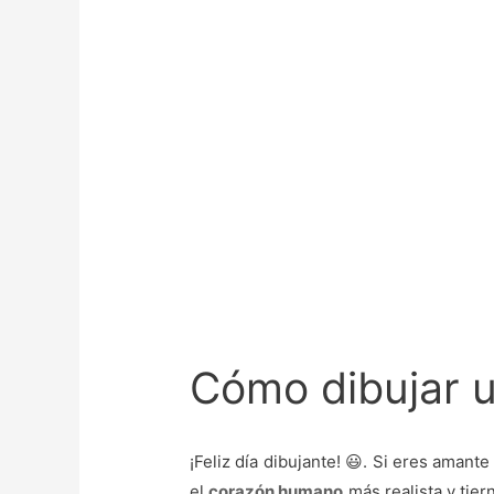
Cómo dibujar 
¡Feliz día dibujante! 😃. Si eres aman
el
corazón humano
más realista y tie