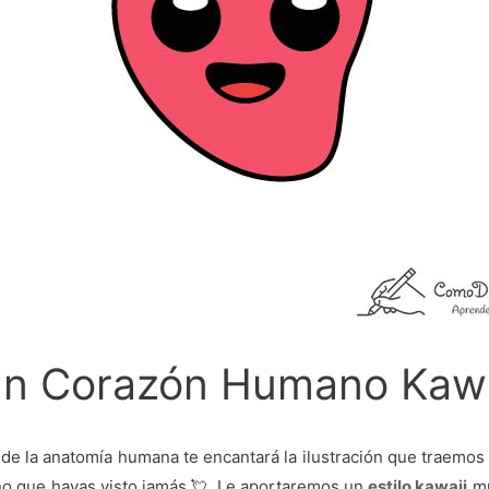
un Corazón Humano Kawa
te de la anatomía humana te encantará la ilustración que traemos
rno que hayas visto jamás 💘. Le aportaremos un
estilo kawaii
mu