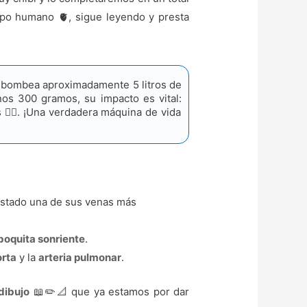
rpo humano 🫀, sigue leyendo y presta
o bombea aproximadamente 5 litros de
os 300 gramos, su impacto es vital:
🏊‍♂️. ¡Una verdadera máquina de vida
ostado una de sus venas más
boquita sonriente
.
orta
y la
arteria pulmonar
.
dibujo
📖✏️📐 que ya estamos por dar