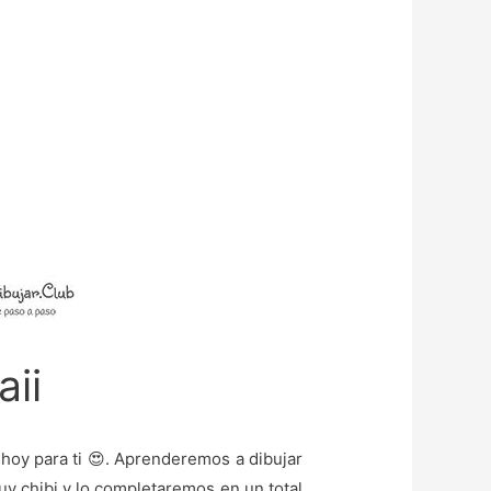
ii
 hoy para ti 😍. Aprenderemos a dibujar
y chibi y lo completaremos en un total