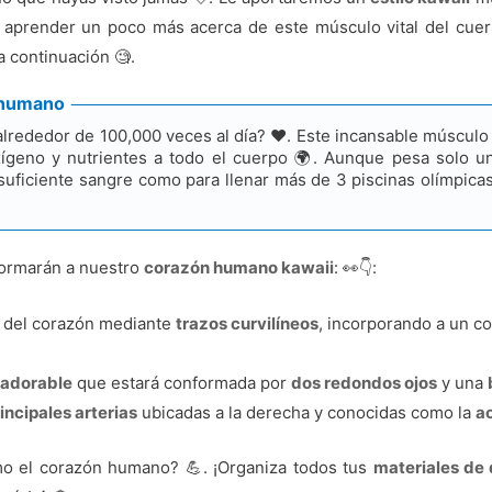
 aprender un poco más acerca de este músculo vital del cue
 continuación 🧐.
n humano
alrededor de 100,000 veces al día? ❤️. Este incansable múscul
xígeno y nutrientes a todo el cuerpo 🌍. Aunque pesa solo un
ficiente sangre como para llenar más de 3 piscinas olímpicas 
formarán a nuestro
corazón humano kawaii
: 👀👇:
del corazón mediante
trazos curvilíneos
, incorporando a un c
 adorable
que estará conformada por
dos redondos ojos
y una
incipales arterias
ubicadas a la derecha y conocidas como la
a
mo el corazón humano? 💪. ¡Organiza todos tus
materiales de 