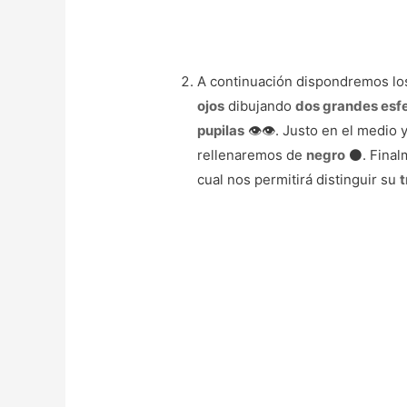
A continuación dispondremos l
ojos
dibujando
dos grandes esf
pupilas
👁️👁️. Justo en el medio
rellenaremos de
negro
⚫. Final
cual nos permitirá distinguir su
t