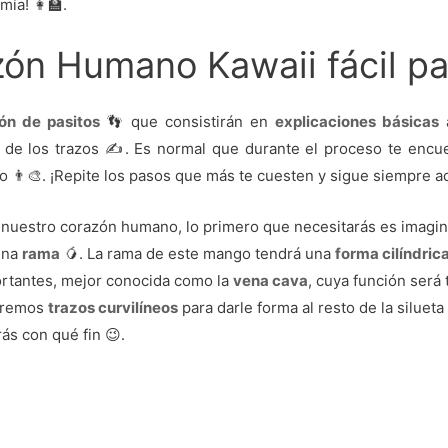
ía! 👩‍🏫.
zón Humano Kawaii fácil p
ón de pasitos
👣 que consistirán en
explicaciones básicas
o de los trazos ✍️. Es normal que durante el proceso te encu
o 👨‍🎨. ¡Repite los pasos que más te cuesten y sigue siempre a
nuestro corazón humano, lo primero que necesitarás es imagin
una
rama
🥭️. La rama de este mango tendrá una
forma cilíndric
rtantes, mejor conocida como la
vena cava
, cuya función será
zaremos
trazos curvilíneos
para darle forma al resto de la siluet
ás con qué fin 😉.