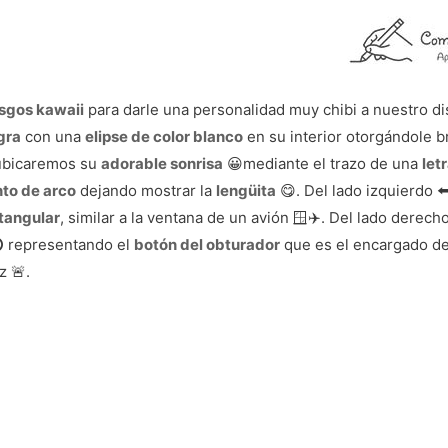
sgos kawaii
para darle una personalidad muy chibi a nuestro dis
gra
con una
elipse de color blanco
en su interior otorgándole br
 ubicaremos su
adorable sonrisa
😀mediante el trazo de una
let
to de arco
dejando mostrar la
lengüita
😋. Del lado izquierdo 
ctangular
, similar a la ventana de un avión 🪟✈️. Del lado derec
representando el
botón del obturador
que es el encargado de
z 🚨.