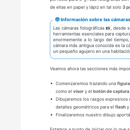
de ellas en papel y lápiz en tal solo
3 p
🤓 Información sobre las cámaras
Las cámaras fotográficas 📸, desde s
herramientas esenciales para capturar
enormemente a lo largo del tiempo, p
cámara más antigua conocida es la cá
un pequeño agujero en una habitación 
Veamos ahora las secciones más impo
Comenzaremos trazando una
figur
como el
visor
y el
botón de captura
Dibujaremos los rasgos expresivos
detalles geométricos para el
flash
y
Finalizaremos nuestro dibujo aport
Estamos a punto de iniciar por lo que