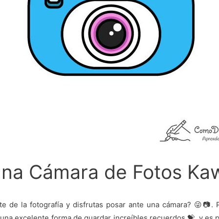
una Cámara de Fotos Kaw
nte de la fotografía y disfrutas posar ante una cámara? 😜📷. 
on una excelente forma de guardar increíbles recuerdos 💝, y es 