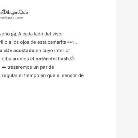
eño 🤗. A cada lado del visor
illo a los
ojos
de esta camarita 👀✨.
ra «D» acostada
en cuyo interior
⬅️ dibujaremos el
botón del flash
💥
ho ➡️ trazaremos un
par de
 regular el tiempo en que el sensor de