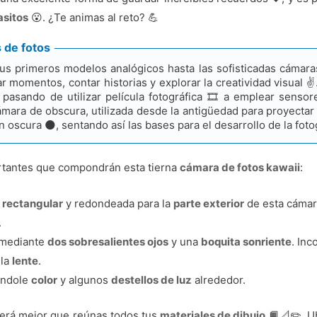
asitos
😮. ¿Te animas al reto? 💪
 de fotos
us primeros modelos analógicos hasta las sofisticadas cámaras
 momentos, contar historias y explorar la creatividad visual ✌
asando de utilizar película fotográfica 🎞️ a emplear sensore
mara de obscura, utilizada desde la antigüedad para proyectar
oscura 🌑, sentando así las bases para el desarrollo de la foto
rtantes que compondrán esta tierna
cámara de fotos kawaii
:
a rectangular
y redondeada para la
parte exterior
de esta cámar
.
 mediante
dos sobresalientes ojos
y una
boquita sonriente
. In
 la
lente
.
ándole
color
y algunos
destellos de luz
alrededor.
 será mejor que reúnas todos tus
materiales de dibujo
📙📐✏️. U