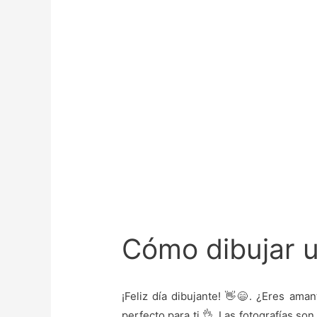
Cómo dibujar 
¡Feliz día dibujante! 👋😄. ¿Eres ama
perfecto para ti 👌. Las fotografías s